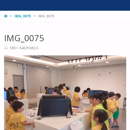
HOME
IMG_0075
IMG_0075
IMG_0075
FULL
720 × 540
PIXELS
SIZE