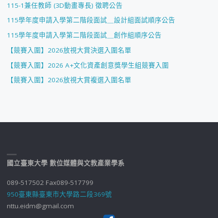
115-1兼任教師 (3D動畫專長) 徵聘公告
115學年度申請入學第二階段面試＿設計組面試順序公告
115學年度申請入學第二階段面試＿創作組順序公告
【競賽入圍】2026放視大賞決選入圍名單
【競賽入圍】2026 A+文化資產創意獎學生組競賽入圍
【競賽入圍】2026放視大賞複選入圍名單
國立臺東大學 數位媒體與文教產業學系
089-517502 Fax089-517799
950臺東縣臺東市大學路二段369號
nttu.eidm@gmail.com