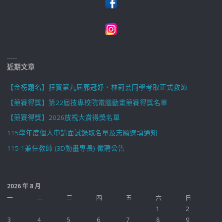
近期文章
【金榜題名】狂賀第九屆郭冠妤、林莉芸同學考取正式教師
【競賽得獎】第22屆技專校院電腦動畫競賽得獎名單
【競賽得獎】2026放視大賞得獎名單
115學年度個人申請面試錄取名單及志願選填通知
115-1兼任教師 (3D動畫專長) 徵聘公告
2026 年 8 月
一
二
三
四
五
六
日
1
2
3
4
5
6
7
8
9