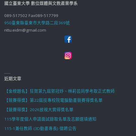
國立臺東大學 數位媒體與文教產業學系
089-517502 Fax089-517799
950臺東縣臺東市大學路二段369號
nttu.eidm@gmail.com
近期文章
【金榜題名】狂賀第九屆郭冠妤、林莉芸同學考取正式教師
【競賽得獎】第22屆技專校院電腦動畫競賽得獎名單
【競賽得獎】2026放視大賞得獎名單
115學年度個人申請面試錄取名單及志願選填通知
115-1兼任教師 (3D動畫專長) 徵聘公告