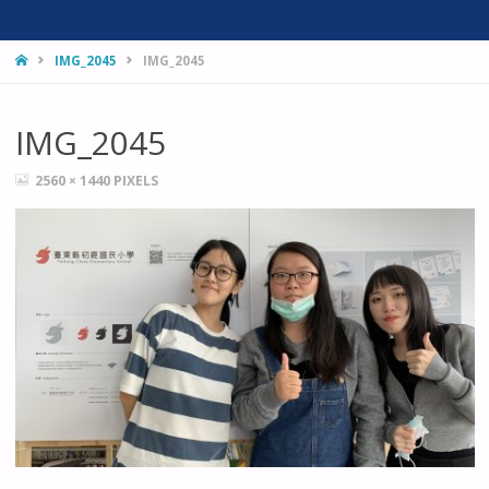
HOME
IMG_2045
IMG_2045
IMG_2045
FULL
2560 × 1440
PIXELS
SIZE