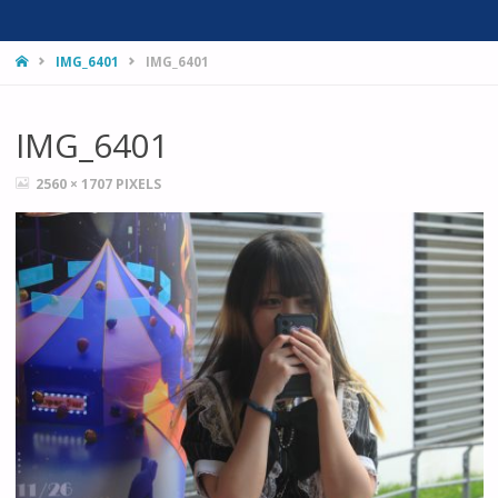
HOME
IMG_6401
IMG_6401
IMG_6401
FULL
2560 × 1707
PIXELS
SIZE