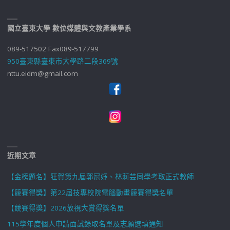
國立臺東大學 數位媒體與文教產業學系
089-517502 Fax089-517799
950臺東縣臺東市大學路二段369號
nttu.eidm@gmail.com
近期文章
【金榜題名】狂賀第九屆郭冠妤、林莉芸同學考取正式教師
【競賽得獎】第22屆技專校院電腦動畫競賽得獎名單
【競賽得獎】2026放視大賞得獎名單
115學年度個人申請面試錄取名單及志願選填通知