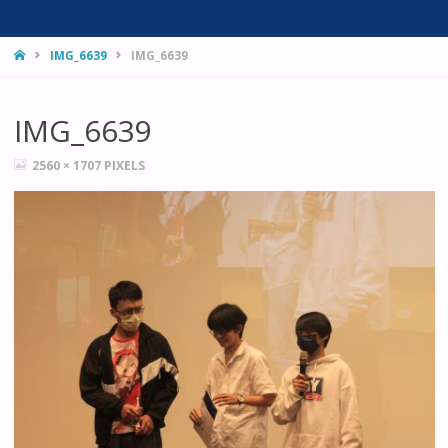
HOME
IMG_6639
IMG_6639
IMG_6639
FULL
2560 × 1707
PIXELS
SIZE