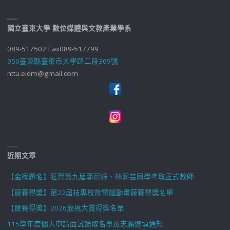
國立臺東大學 數位媒體與文教產業學系
089-517502 Fax089-517799
950臺東縣臺東市大學路二段369號
nttu.eidm@gmail.com
近期文章
【金榜題名】狂賀第九屆郭冠妤、林莉芸同學考取正式教師
【競賽得獎】第22屆技專校院電腦動畫競賽得獎名單
【競賽得獎】2026放視大賞得獎名單
115學年度個人申請面試錄取名單及志願選填通知