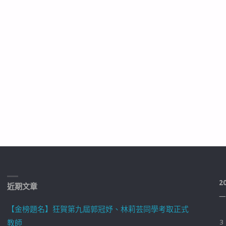
2
近期文章
一
【金榜題名】狂賀第九屆郭冠妤、林莉芸同學考取正式
教師
3