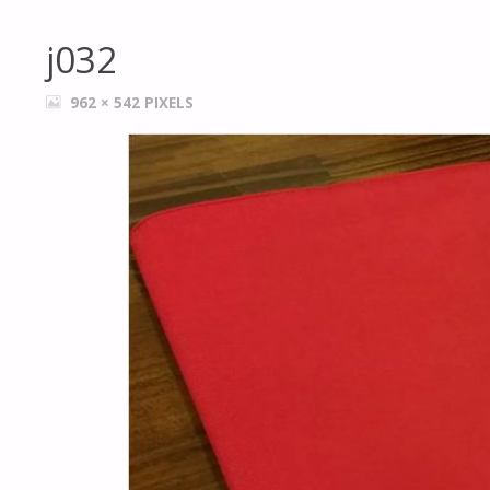
j032
FULL
962 × 542
PIXELS
SIZE