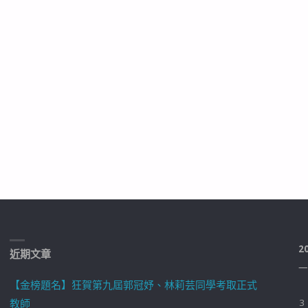
2
近期文章
一
【金榜題名】狂賀第九屆郭冠妤、林莉芸同學考取正式
教師
3