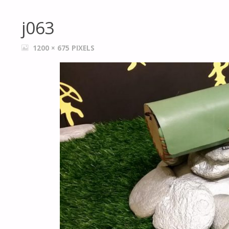
j063
FULL
1200 × 675
PIXELS
SIZE