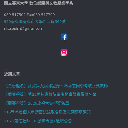
國立臺東大學 數位媒體與文教產業學系
089-517502 Fax089-517799
950臺東縣臺東市大學路二段369號
nttu.eidm@gmail.com
近期文章
【金榜題名】狂賀第九屆郭冠妤、林莉芸同學考取正式教師
【競賽得獎】第22屆技專校院電腦動畫競賽得獎名單
【競賽得獎】2026放視大賞得獎名單
115學年度個人申請面試錄取名單及志願選填通知
115-1兼任教師 (3D動畫專長) 徵聘公告