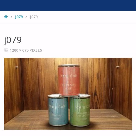
HOME
J079
J079
j079
FULL
1200 × 675
PIXELS
SIZE