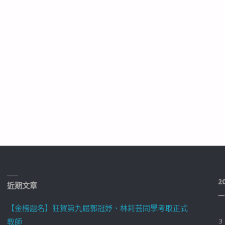
2
近期文章
一
【金榜題名】狂賀第九屆郭冠妤、林莉芸同學考取正式
教師
3