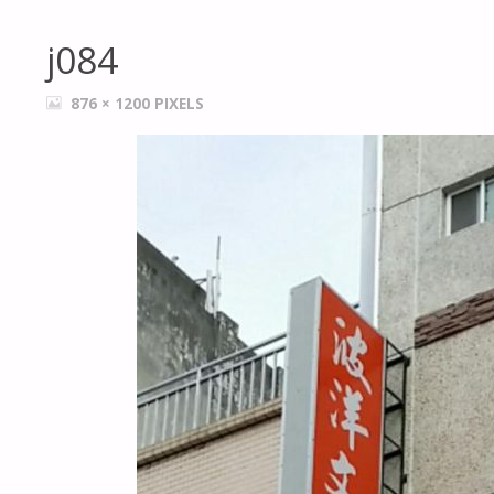
j084
FULL
876 × 1200
PIXELS
SIZE