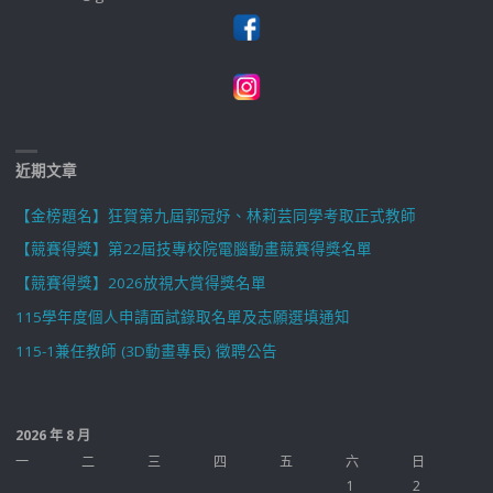
近期文章
【金榜題名】狂賀第九屆郭冠妤、林莉芸同學考取正式教師
【競賽得獎】第22屆技專校院電腦動畫競賽得獎名單
【競賽得獎】2026放視大賞得獎名單
115學年度個人申請面試錄取名單及志願選填通知
115-1兼任教師 (3D動畫專長) 徵聘公告
2026 年 8 月
一
二
三
四
五
六
日
1
2