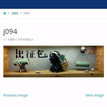
HOME
J094
J094
j094
FULL
1200 × 379
PIXELS
SIZE
Previous image
Next image