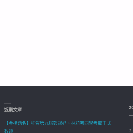
2
近期文章
一
【金榜題名】狂賀第九屆郭冠妤、林莉芸同學考取正式
教師
3