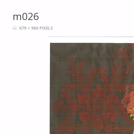
m026
FULL
679 × 960
PIXELS
SIZE