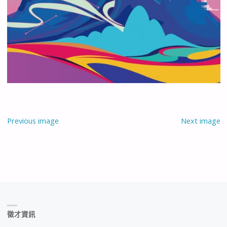
Previous image
Next image
徵才資訊