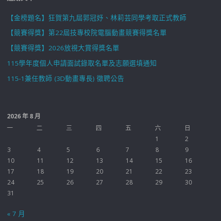
【金榜題名】狂賀第九屆郭冠妤、林莉芸同學考取正式教師
【競賽得獎】第22屆技專校院電腦動畫競賽得獎名單
【競賽得獎】2026放視大賞得獎名單
115學年度個人申請面試錄取名單及志願選填通知
115-1兼任教師 (3D動畫專長) 徵聘公告
2026 年 8 月
一
二
三
四
五
六
日
1
2
3
4
5
6
7
8
9
10
11
12
13
14
15
16
17
18
19
20
21
22
23
24
25
26
27
28
29
30
31
« 7 月