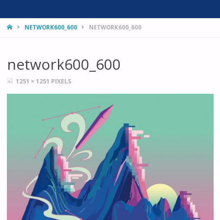
HOME
NETWORK600_600
NETWORK600_600
network600_600
FULL
1251 × 1251
PIXELS
SIZE