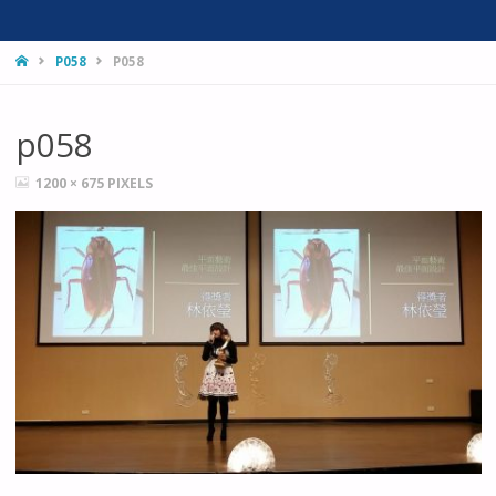
HOME
P058
P058
p058
FULL
1200 × 675
PIXELS
SIZE