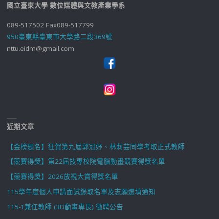
國立臺東大學 數位媒體與文教產業學系
089-517502 Fax089-517799
950臺東縣臺東市大學路二段369號
nttu.eidm@gmail.com
近期文章
【金榜題名】狂賀第九屆郭冠妤、林莉芸同學考取正式教師
【競賽得獎】第22屆技專校院電腦動畫競賽得獎名單
【競賽得獎】2026放視大賞得獎名單
115學年度個人申請面試錄取名單及志願選填通知
115-1兼任教師 (3D動畫專長) 徵聘公告