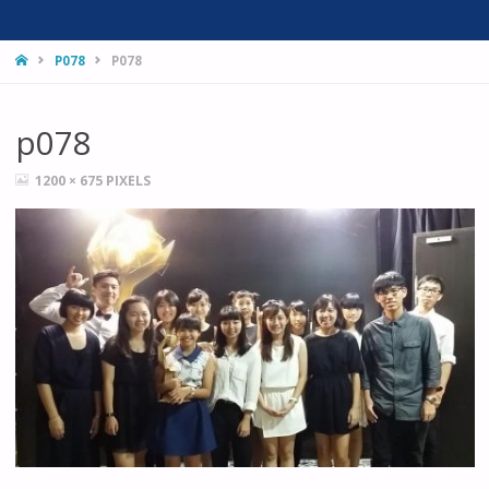
HOME
P078
P078
p078
FULL
1200 × 675
PIXELS
SIZE