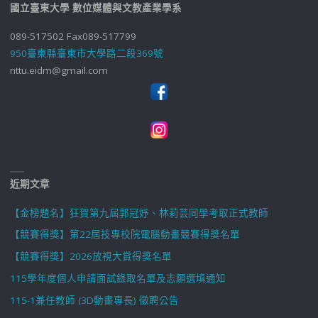
國立臺東大學 數位媒體與文教產業學系
089-517502 Fax089-517799
950臺東縣臺東市大學路二段369號
nttu.eidm@gmail.com
近期文章
【金榜題名】狂賀第九屆郭冠妤、林莉芸同學考取正式教師
【競賽得獎】第22屆技專校院電腦動畫競賽得獎名單
【競賽得獎】2026放視大賞得獎名單
115學年度個人申請面試錄取名單及志願選填通知
115-1兼任教師 (3D動畫專長) 徵聘公告