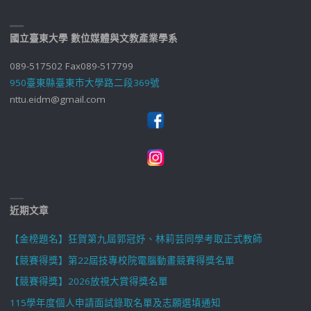
國立臺東大學 數位媒體與文教產業學系
089-517502 Fax089-517799
950臺東縣臺東市大學路二段369號
nttu.eidm@gmail.com
近期文章
【金榜題名】狂賀第九屆郭冠妤、林莉芸同學考取正式教師
【競賽得獎】第22屆技專校院電腦動畫競賽得獎名單
【競賽得獎】2026放視大賞得獎名單
115學年度個人申請面試錄取名單及志願選填通知