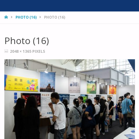
HOME
PHOTO (16)
PHOTO (16)
Photo (16)
FULL
2048 × 1365
PIXELS
SIZE