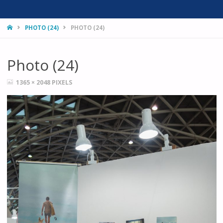
HOME
PHOTO (24)
PHOTO (24)
Photo (24)
FULL
1365 × 2048
PIXELS
SIZE