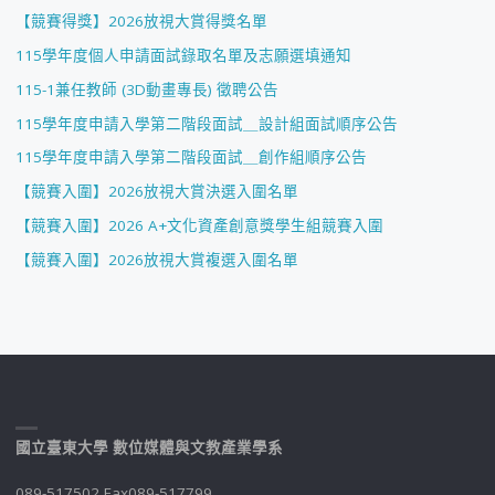
【競賽得獎】2026放視大賞得獎名單
115學年度個人申請面試錄取名單及志願選填通知
115-1兼任教師 (3D動畫專長) 徵聘公告
115學年度申請入學第二階段面試＿設計組面試順序公告
115學年度申請入學第二階段面試＿創作組順序公告
【競賽入圍】2026放視大賞決選入圍名單
【競賽入圍】2026 A+文化資產創意獎學生組競賽入圍
【競賽入圍】2026放視大賞複選入圍名單
國立臺東大學 數位媒體與文教產業學系
089-517502 Fax089-517799