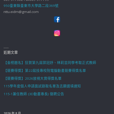
950臺東縣臺東市大學路二段369號
nttu.eidm@gmail.com
近期文章
【金榜題名】狂賀第九屆郭冠妤、林莉芸同學考取正式教師
【競賽得獎】第22屆技專校院電腦動畫競賽得獎名單
【競賽得獎】2026放視大賞得獎名單
115學年度個人申請面試錄取名單及志願選填通知
115-1兼任教師 (3D動畫專長) 徵聘公告
2026 年 8 月