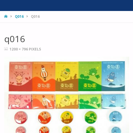
HOME
Q016
Q016
q016
FULL
1200 × 796
PIXELS
SIZE