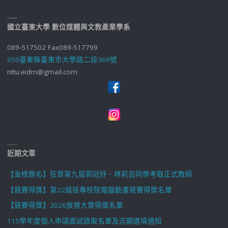
國立臺東大學 數位媒體與文教產業學系
089-517502 Fax089-517799
950臺東縣臺東市大學路二段369號
nttu.eidm@gmail.com
近期文章
【金榜題名】狂賀第九屆郭冠妤、林莉芸同學考取正式教師
【競賽得獎】第22屆技專校院電腦動畫競賽得獎名單
【競賽得獎】2026放視大賞得獎名單
115學年度個人申請面試錄取名單及志願選填通知