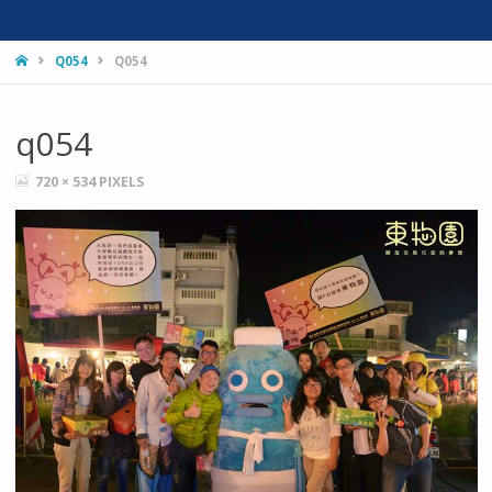
HOME
Q054
Q054
q054
FULL
720 × 534
PIXELS
SIZE