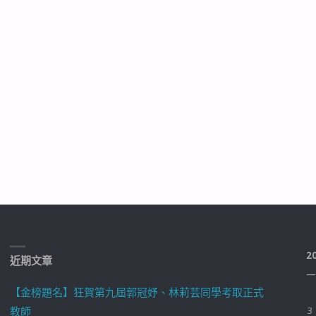
2
近期文章
一
【金榜題名】狂賀第九屆郭冠妤、林莉芸同學考取正式
教師
3