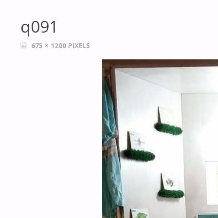
q091
FULL
675 × 1200
PIXELS
SIZE