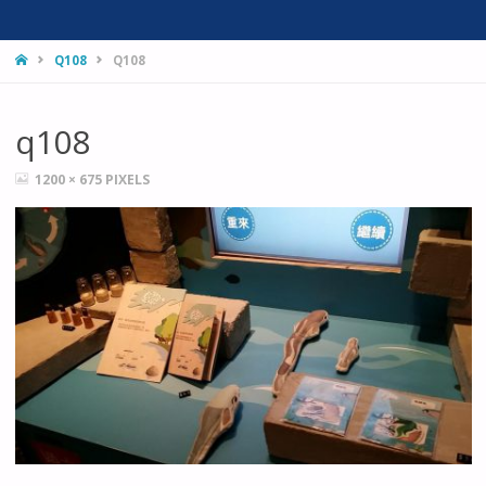
HOME
Q108
Q108
q108
FULL
1200 × 675
PIXELS
SIZE