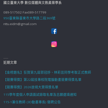
國立臺東大學 數位媒體與文教產業學系
089-517502 Fax089-517799
950臺東縣臺東市大學路二段369號
nttu.eidm@gmail.com
近期文章
【金榜題名】狂賀第九屆郭冠妤、林莉芸同學考取正式教師
【競賽得獎】第22屆技專校院電腦動畫競賽得獎名單
【競賽得獎】2026放視大賞得獎名單
115學年度個人申請面試錄取名單及志願選填通知
115-1兼任教師 (3D動畫專長) 徵聘公告