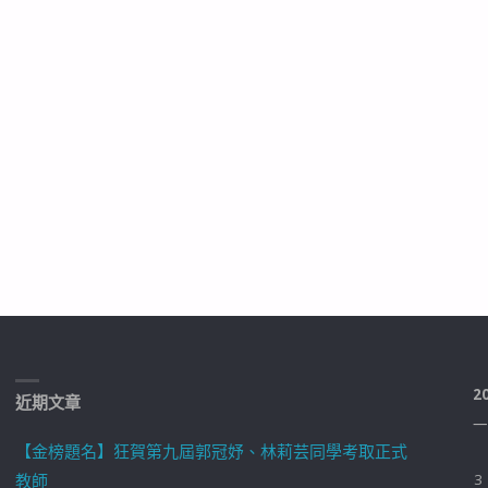
2
近期文章
一
【金榜題名】狂賀第九屆郭冠妤、林莉芸同學考取正式
教師
3