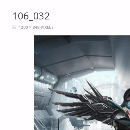
106_032
FULL
1200 × 848
PIXELS
SIZE