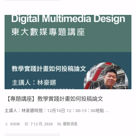
聞
階
報
段
導】
通
臺
過
東
名
大
單
學
公
數
告"
【專題講座】教學實踐計畫如何投稿論文
媒
主講人：林豪鏘時間：12月10日 12：00-13：00地點 …
系
EIDM
7 12 月, 2020
最新消息
數