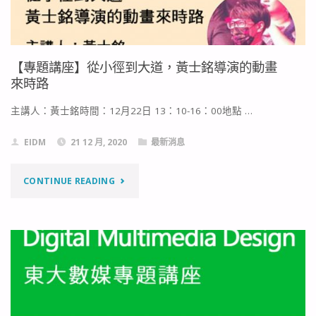
題
成
【專題講座】從小徑到大道，黃士銘導演的動畫
果
來時路
發
主講人：黃士銘時間：12月22日 13：10-16：00地點 …
表-
EIDM
21 12 月, 2020
最新消息
十
"【專
CONTINUE READING
光
題
膠
講
囊"
座】
從