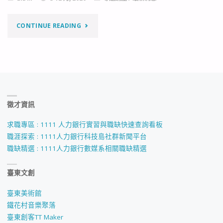
何
投
"【專
CONTINUE READING
稿
題
論
講
文"
座】
徵才資訊
台
東
求職專區 : 1111 人力銀行實習與職缺快速查詢看板
職涯探索 : 1111人力銀行科技島社群新聞平台
食"
職缺精選 : 1111人力銀行數媒系相關職缺精選
臺東文創
臺東美術館
鐵花村音樂聚落
臺東創客TT Maker