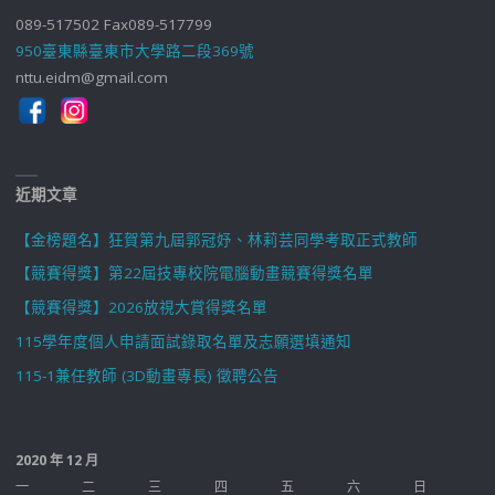
089-517502 Fax089-517799
950臺東縣臺東市大學路二段369號
nttu.eidm@gmail.com
近期文章
【金榜題名】狂賀第九屆郭冠妤、林莉芸同學考取正式教師
【競賽得獎】第22屆技專校院電腦動畫競賽得獎名單
【競賽得獎】2026放視大賞得獎名單
115學年度個人申請面試錄取名單及志願選填通知
115-1兼任教師 (3D動畫專長) 徵聘公告
2020 年 12 月
一
二
三
四
五
六
日