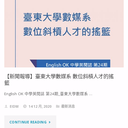
才】
109
年
專
任
教
【新聞報導】臺東大學數媒系 數位斜槓人才的搖
師
籃
徵
English OK 中學英閱誌 第24期_臺東大學數媒系 …
才
EIDM
14 12 月, 2020
最新消息
第
"【新
CONTINUE READING
一