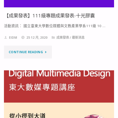
【成果發表】111級專題成果發表-十光膠囊
活動資訊： 國立臺東大學數位媒體與文教產業學系111級 10 …
EIDM
25 12 月, 2020
成果發表
/
最新消息
"【成
CONTINUE READING
果
發
表】
111
級
專