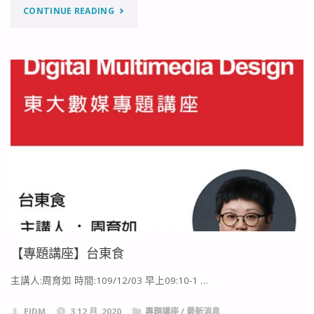
位
"【專
CONTINUE READING
斜
題
槓
講
人
座】
才
教
的
學
搖
實
籃"
踐
計
【專題講座】台東食
畫
主講人:周育如 時間:109/12/03 早上09:10-1 …
如
EIDM
3 12 月, 2020
專題講座
/
最新消息