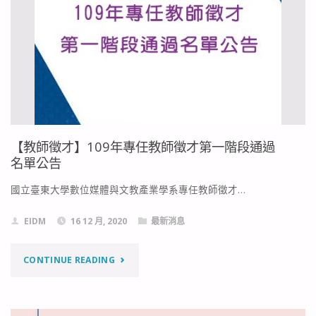
大
畫
人
來
的
時
白
路"
日
夢
【教師徵才】109年專任教師徵才第一階段通過
名單公告
工
國立臺東大學數位媒體與文教產業學系專任教師徵才…
廠"
EIDM
16 12 月, 2020
最新消息
"【教
CONTINUE READING
師
徵