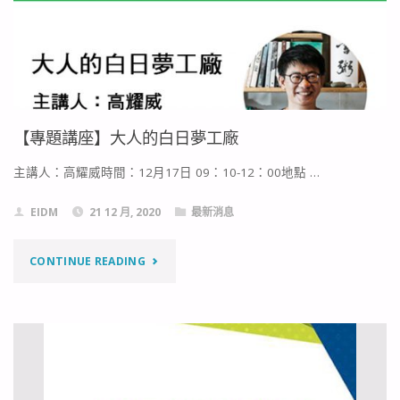
小
徑
到
大
【專題講座】大人的白日夢工廠
道，
主講人：高耀威時間：12月17日 09：10-12：00地點 …
黃
EIDM
21 12 月, 2020
最新消息
士
銘
"【專
CONTINUE READING
導
題
演
講
的
座】
動