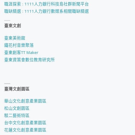
職涯探索 : 1111人力銀行科技島社群新聞平台
專
職缺精選 : 1111人力銀行數媒系相關職缺精選
任
臺東文創
教
臺東美術館
師
鐵花村音樂聚落
臺東創客TT Maker
徵
臺東資策會數位教育研究所
才
第
臺灣文創園區
一
華山文化創意產業園區
階
松山文創園區
駁二藝術特區
段
台中文化創意產業園區
通
花蓮文化創意產業園區