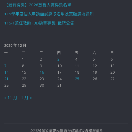
【競賽得獎】2026放視大賞得獎名單
115學年度個人申請面試錄取名單及志願選填通知
115-1兼任教師 (3D動畫專長) 徵聘公告
2020 年 12 月
一
二
三
四
五
六
日
1
2
3
4
5
6
7
8
9
10
11
12
13
14
15
16
17
18
19
20
21
22
23
24
25
26
27
28
29
30
31
« 11 月
1 月 »
©2026 國立臺東大學 數位媒體與文教產業學系