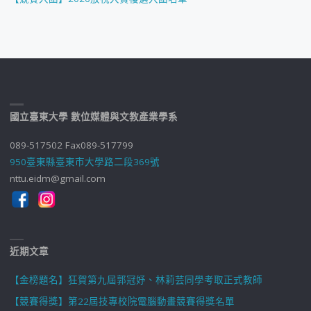
國立臺東大學 數位媒體與文教產業學系
089-517502 Fax089-517799
950臺東縣臺東市大學路二段369號
nttu.eidm@gmail.com
近期文章
【金榜題名】狂賀第九屆郭冠妤、林莉芸同學考取正式教師
【競賽得獎】第22屆技專校院電腦動畫競賽得獎名單