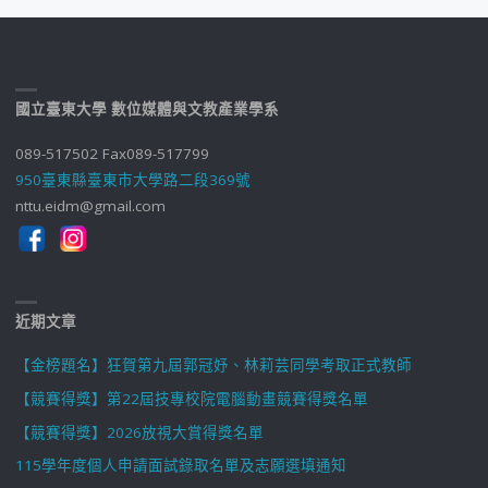
國立臺東大學 數位媒體與文教產業學系
089-517502 Fax089-517799
950臺東縣臺東市大學路二段369號
nttu.eidm@gmail.com
近期文章
【金榜題名】狂賀第九屆郭冠妤、林莉芸同學考取正式教師
【競賽得獎】第22屆技專校院電腦動畫競賽得獎名單
【競賽得獎】2026放視大賞得獎名單
115學年度個人申請面試錄取名單及志願選填通知