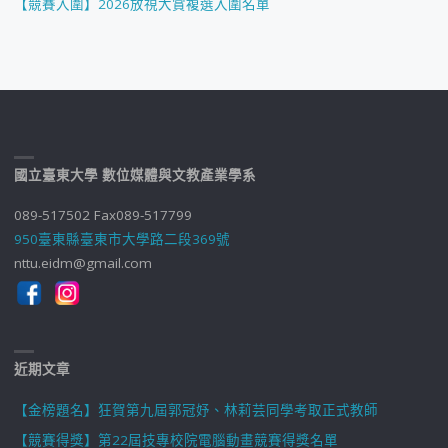
【競賽入圍】2026放視大賞複選入圍名單
國立臺東大學 數位媒體與文教產業學系
089-517502 Fax089-517799
950臺東縣臺東市大學路二段369號
nttu.eidm@gmail.com
近期文章
【金榜題名】狂賀第九屆郭冠妤、林莉芸同學考取正式教師
【競賽得獎】第22屆技專校院電腦動畫競賽得獎名單