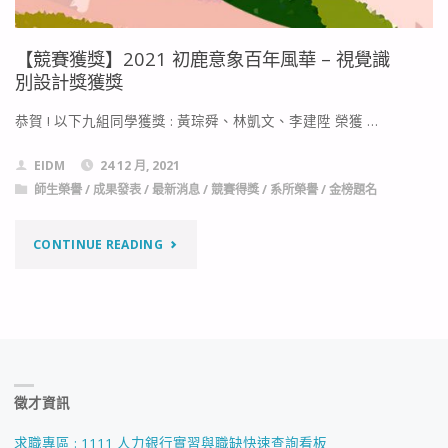
【競賽獲獎】2021 初鹿意象百年風華 – 視覺識
別設計獎獲獎
恭賀 ! 以下九組同學獲獎 : 黃琮舜、林凱文、李建陞 榮獲 …
EIDM
24 12 月, 2021
師生榮譽
/
成果發表
/
最新消息
/
競賽得獎
/
系所榮譽
/
金榜題名
"【競
CONTINUE READING
賽
獲
獎】
徵才資訊
2021
初
求職專區 : 1111 人力銀行實習與職缺快速查詢看板