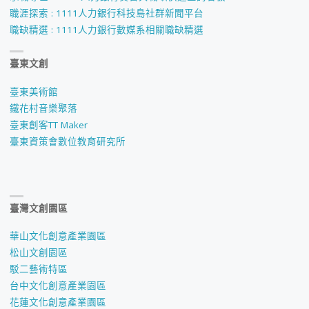
職涯探索 : 1111人力銀行科技島社群新聞平台
鹿
職缺精選 : 1111人力銀行數媒系相關職缺精選
意
臺東文創
象
臺東美術館
百
鐵花村音樂聚落
臺東創客TT Maker
年
臺東資策會數位教育研究所
風
華
臺灣文創園區
–
華山文化創意產業園區
視
松山文創園區
駁二藝術特區
覺
台中文化創意產業園區
識
花蓮文化創意產業園區