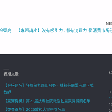
NE
校院暨高
【專題講座】沒有吸引力 . 哪有消費力-從消費市場
2
近期文章
一
【金榜題名】狂賀第九屆郭冠妤、林莉芸同學考取正式
教師
3
1
【競賽得獎】第22屆技專校院電腦動畫競賽得獎名單
1
【競賽得獎】2026放視大賞得獎名單
2