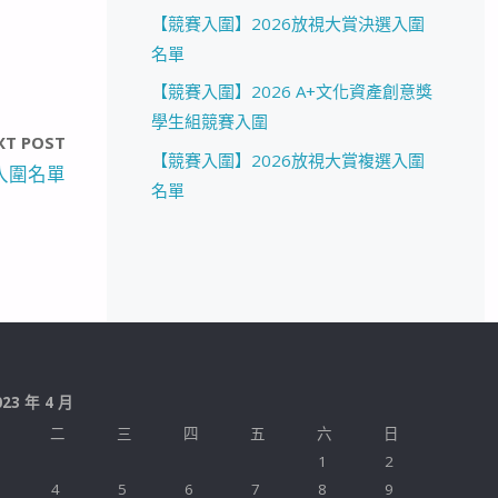
【競賽入圍】2026放視大賞決選入圍
名單
【競賽入圍】2026 A+文化資產創意獎
學生組競賽入圍
XT POST
【競賽入圍】2026放視大賞複選入圍
入圍名單
名單
023 年 4 月
二
三
四
五
六
日
1
2
4
5
6
7
8
9