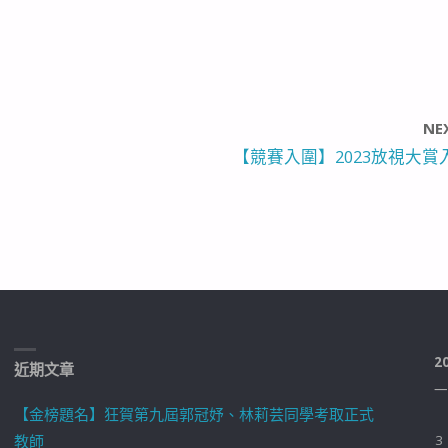
NE
【競賽入圍】2023放視大賞
2
近期文章
一
【金榜題名】狂賀第九屆郭冠妤、林莉芸同學考取正式
教師
3