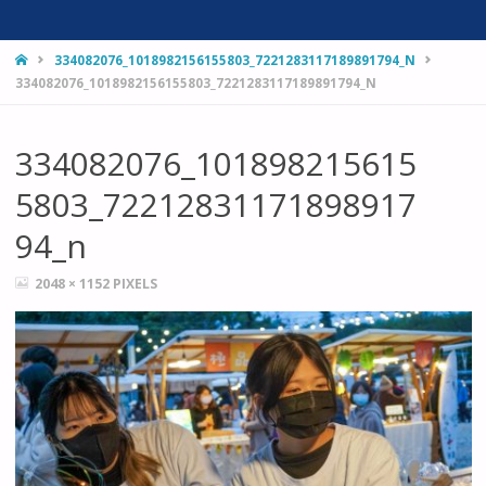
HOME
334082076_1018982156155803_7221283117189891794_N
334082076_1018982156155803_7221283117189891794_N
334082076_101898215615
5803_72212831171898917
94_n
FULL
2048 × 1152
PIXELS
SIZE