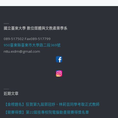
國立臺東大學 數位媒體與文教產業學系
089-517502 Fax089-517799
950臺東縣臺東市大學路二段369號
nttu.eidm@gmail.com
近期文章
【金榜題名】狂賀第九屆郭冠妤、林莉芸同學考取正式教師
【競賽得獎】第22屆技專校院電腦動畫競賽得獎名單