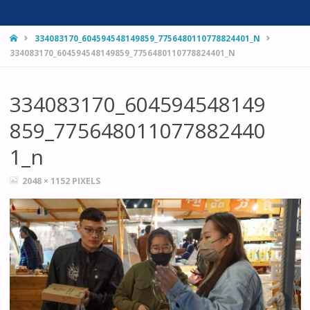
HOME
334083170_604594548149859_7756480110778824401_N
334083170_604594548149859_7756480110778824401_N
334083170_604594548149
859_775648011077882440
1_n
FULL
2048 × 1152
PIXELS
SIZE