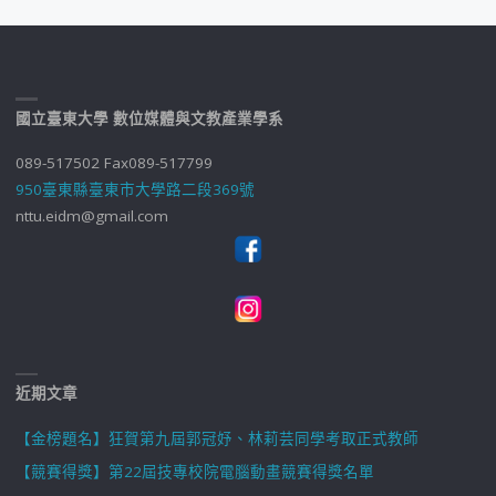
國立臺東大學 數位媒體與文教產業學系
089-517502 Fax089-517799
950臺東縣臺東市大學路二段369號
nttu.eidm@gmail.com
近期文章
【金榜題名】狂賀第九屆郭冠妤、林莉芸同學考取正式教師
【競賽得獎】第22屆技專校院電腦動畫競賽得獎名單