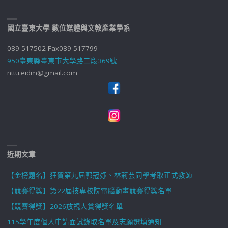
國立臺東大學 數位媒體與文教產業學系
089-517502 Fax089-517799
950臺東縣臺東市大學路二段369號
nttu.eidm@gmail.com
近期文章
【金榜題名】狂賀第九屆郭冠妤、林莉芸同學考取正式教師
【競賽得獎】第22屆技專校院電腦動畫競賽得獎名單
【競賽得獎】2026放視大賞得獎名單
115學年度個人申請面試錄取名單及志願選填通知