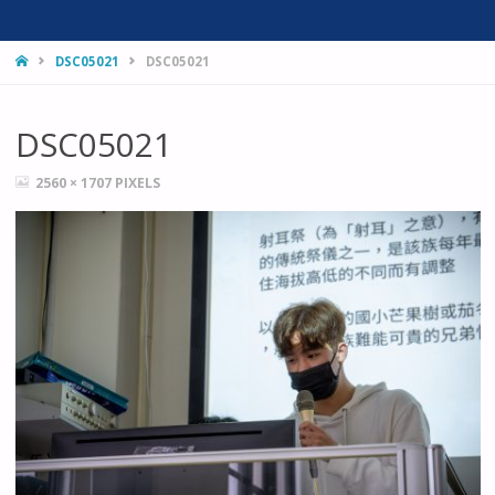
HOME
DSC05021
DSC05021
DSC05021
FULL
2560 × 1707
PIXELS
SIZE