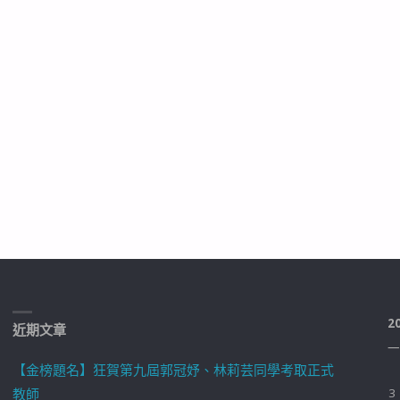
2
近期文章
一
【金榜題名】狂賀第九屆郭冠妤、林莉芸同學考取正式
教師
3