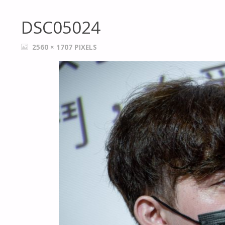
DSC05024
FULL
2560 × 1707
PIXELS
SIZE