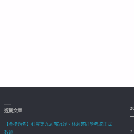
2
近期文章
一
【金榜題名】狂賀第九屆郭冠妤、林莉芸同學考取正式
教師
3