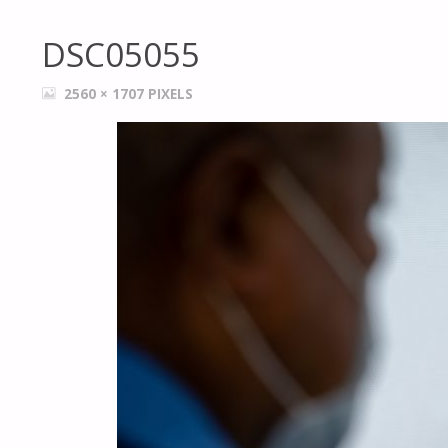
DSC05055
FULL
2560 × 1707
PIXELS
SIZE