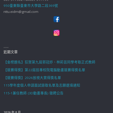
950臺東縣臺東市大學路二段369號
nttu.eidm@gmail.com
近期文章
【金榜題名】狂賀第九屆郭冠妤、林莉芸同學考取正式教師
【競賽得獎】第22屆技專校院電腦動畫競賽得獎名單
【競賽得獎】2026放視大賞得獎名單
115學年度個人申請面試錄取名單及志願選填通知
115-1兼任教師 (3D動畫專長) 徵聘公告
2026 年 8 月