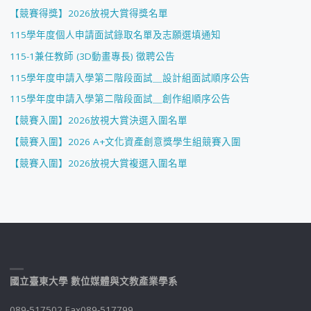
【競賽得獎】2026放視大賞得獎名單
115學年度個人申請面試錄取名單及志願選填通知
115-1兼任教師 (3D動畫專長) 徵聘公告
115學年度申請入學第二階段面試＿設計組面試順序公告
115學年度申請入學第二階段面試＿創作組順序公告
【競賽入圍】2026放視大賞決選入圍名單
【競賽入圍】2026 A+文化資產創意獎學生組競賽入圍
【競賽入圍】2026放視大賞複選入圍名單
國立臺東大學 數位媒體與文教產業學系
089-517502 Fax089-517799