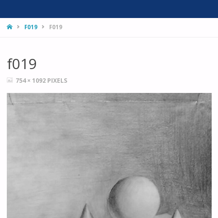
HOME
F019
F019
f019
FULL
754 × 1092
PIXELS
SIZE