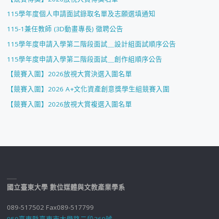
115學年度個人申請面試錄取名單及志願選填通知
115-1兼任教師 (3D動畫專長) 徵聘公告
115學年度申請入學第二階段面試＿設計組面試順序公告
115學年度申請入學第二階段面試＿創作組順序公告
【競賽入圍】2026放視大賞決選入圍名單
【競賽入圍】2026 A+文化資產創意獎學生組競賽入圍
【競賽入圍】2026放視大賞複選入圍名單
國立臺東大學 數位媒體與文教產業學系
089-517502 Fax089-517799
950臺東縣臺東市大學路二段369號