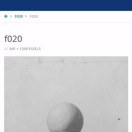
HOME
F020
F020
f020
FULL
841 × 1200
PIXELS
SIZE