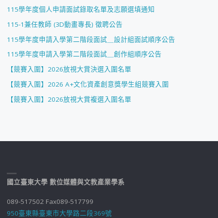
115學年度個人申請面試錄取名單及志願選填通知
115-1兼任教師 (3D動畫專長) 徵聘公告
115學年度申請入學第二階段面試＿設計組面試順序公告
115學年度申請入學第二階段面試＿創作組順序公告
【競賽入圍】2026放視大賞決選入圍名單
【競賽入圍】2026 A+文化資產創意獎學生組競賽入圍
【競賽入圍】2026放視大賞複選入圍名單
國立臺東大學 數位媒體與文教產業學系
089-517502 Fax089-517799
950臺東縣臺東市大學路二段369號