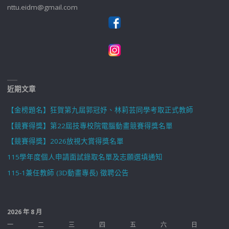
nttu.eidm@gmail.com
近期文章
【金榜題名】狂賀第九屆郭冠妤、林莉芸同學考取正式教師
【競賽得獎】第22屆技專校院電腦動畫競賽得獎名單
【競賽得獎】2026放視大賞得獎名單
115學年度個人申請面試錄取名單及志願選填通知
115-1兼任教師 (3D動畫專長) 徵聘公告
2026 年 8 月
一
二
三
四
五
六
日