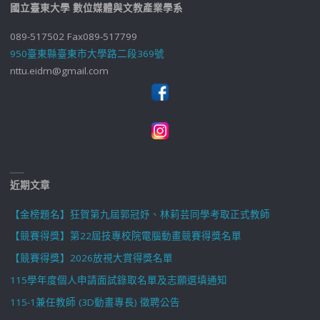
國立臺東大學 數位媒體與文教產業學系
089-517502 Fax089-517799
950臺東縣臺東市大學路二段369號
nttu.eidm@gmail.com
近期文章
【金榜題名】狂賀第九屆郭冠妤、林莉芸同學考取正式教師
【競賽得獎】第22屆技專校院電腦動畫競賽得獎名單
【競賽得獎】2026放視大賞得獎名單
115學年度個人申請面試錄取名單及志願選填通知
115-1兼任教師 (3D動畫專長) 徵聘公告