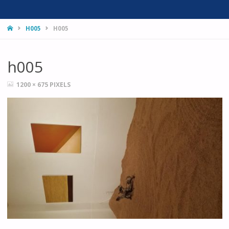
HOME
H005
H005
h005
FULL
1200 × 675
PIXELS
SIZE