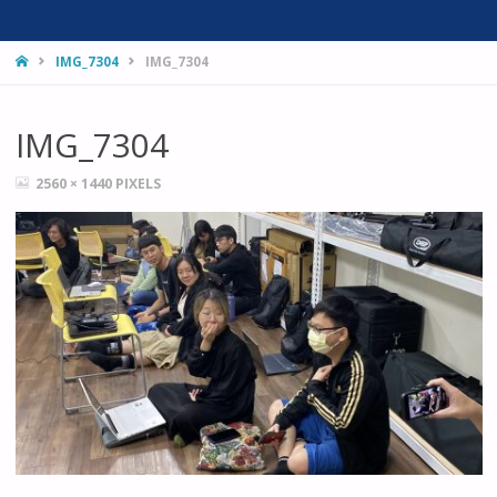
HOME
IMG_7304
IMG_7304
IMG_7304
FULL
2560 × 1440
PIXELS
SIZE