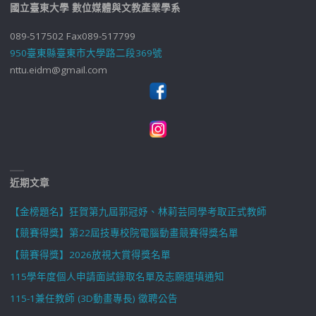
國立臺東大學 數位媒體與文教產業學系
089-517502 Fax089-517799
950臺東縣臺東市大學路二段369號
nttu.eidm@gmail.com
近期文章
【金榜題名】狂賀第九屆郭冠妤、林莉芸同學考取正式教師
【競賽得獎】第22屆技專校院電腦動畫競賽得獎名單
【競賽得獎】2026放視大賞得獎名單
115學年度個人申請面試錄取名單及志願選填通知
115-1兼任教師 (3D動畫專長) 徵聘公告