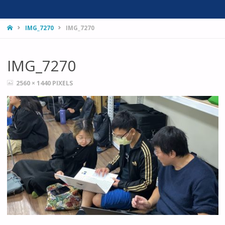
HOME
IMG_7270
IMG_7270
IMG_7270
FULL
2560 × 1440
PIXELS
SIZE