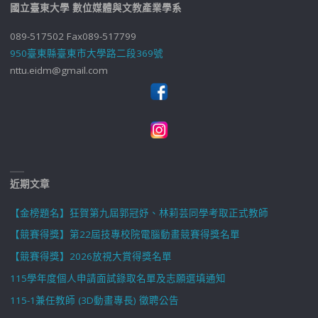
國立臺東大學 數位媒體與文教產業學系
089-517502 Fax089-517799
950臺東縣臺東市大學路二段369號
nttu.eidm@gmail.com
近期文章
【金榜題名】狂賀第九屆郭冠妤、林莉芸同學考取正式教師
【競賽得獎】第22屆技專校院電腦動畫競賽得獎名單
【競賽得獎】2026放視大賞得獎名單
115學年度個人申請面試錄取名單及志願選填通知
115-1兼任教師 (3D動畫專長) 徵聘公告