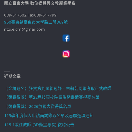
國立臺東大學 數位媒體與文教產業學系
089-517502 Fax089-517799
950臺東縣臺東市大學路二段369號
nttu.eidm@gmail.com
近期文章
【金榜題名】狂賀第九屆郭冠妤、林莉芸同學考取正式教師
【競賽得獎】第22屆技專校院電腦動畫競賽得獎名單
【競賽得獎】2026放視大賞得獎名單
115學年度個人申請面試錄取名單及志願選填通知
115-1兼任教師 (3D動畫專長) 徵聘公告