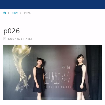
HOME
P026
P026
p026
FULL
1200 × 675
PIXELS
SIZE