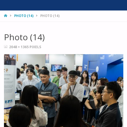
HOME
PHOTO (14)
PHOTO (14)
Photo (14)
FULL
2048 × 1365
PIXELS
SIZE