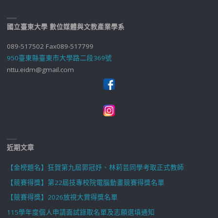
國立臺東大學 數位媒體與文教產業學系
089-517502 Fax089-517799
950臺東縣臺東市大學路二段369號
nttu.eidm@gmail.com
近期文章
【金榜題名】狂賀第九屆郭冠妤、林莉芸同學考取正式教師
【競賽得獎】第22屆技專校院電腦動畫競賽得獎名單
【競賽得獎】2026放視大賞得獎名單
115學年度個人申請面試錄取名單及志願選填通知