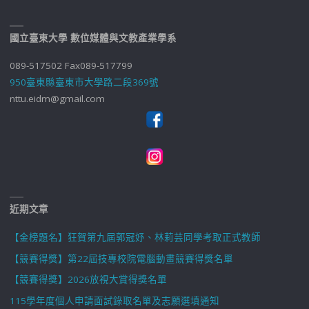
國立臺東大學 數位媒體與文教產業學系
089-517502 Fax089-517799
950臺東縣臺東市大學路二段369號
nttu.eidm@gmail.com
近期文章
【金榜題名】狂賀第九屆郭冠妤、林莉芸同學考取正式教師
【競賽得獎】第22屆技專校院電腦動畫競賽得獎名單
【競賽得獎】2026放視大賞得獎名單
115學年度個人申請面試錄取名單及志願選填通知