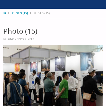
HOME
PHOTO (15)
PHOTO (15)
Photo (15)
FULL
2048 × 1365
PIXELS
SIZE