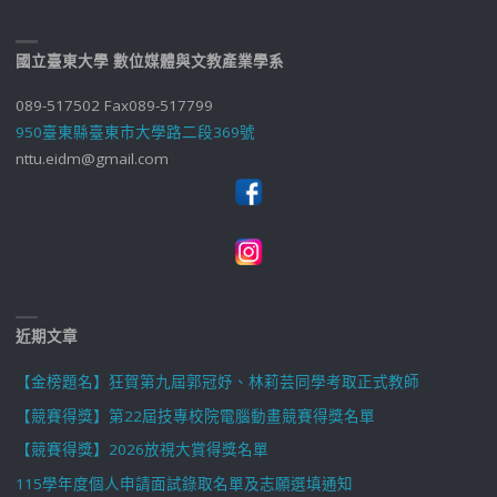
國立臺東大學 數位媒體與文教產業學系
089-517502 Fax089-517799
950臺東縣臺東市大學路二段369號
nttu.eidm@gmail.com
近期文章
【金榜題名】狂賀第九屆郭冠妤、林莉芸同學考取正式教師
【競賽得獎】第22屆技專校院電腦動畫競賽得獎名單
【競賽得獎】2026放視大賞得獎名單
115學年度個人申請面試錄取名單及志願選填通知