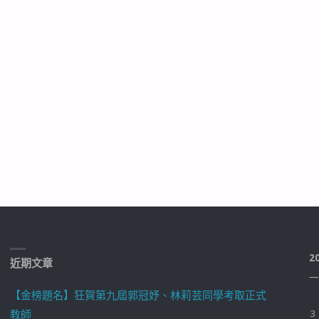
2
近期文章
一
【金榜題名】狂賀第九屆郭冠妤、林莉芸同學考取正式
教師
3