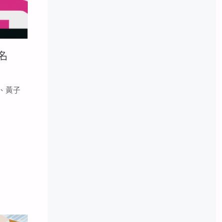
名
、黃子