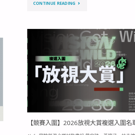
"【競
CONTINUE READING
賽
入
圍】
2026
放
視
大
賞
【競賽入圍】2026放視大賞複選入圍名
決