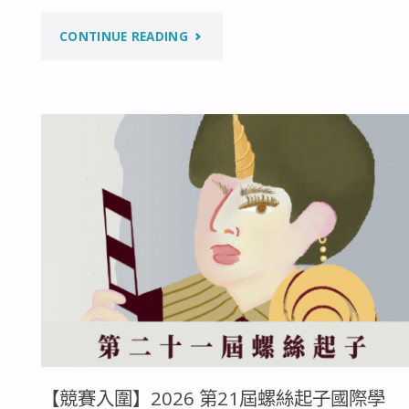
動
"【競
CONTINUE READING
畫
賽
競
入
賽
圍】
得
2026
獎
A+文
名
化
單"
資
產
【競賽入圍】2026 第21屆螺絲起子國際學
創