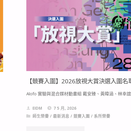
獎】
2026
放
視
大
賞
【競賽入圍】2026放視大賞決選入圍名
得
Alofo 實驗與混合媒材動畫組 戴安臻、黃暐涵、林幸誼
獎
名
EIDM
7 5 月, 2026
師生榮譽
/
最新消息
/
競賽入圍
/
系所榮譽
單"