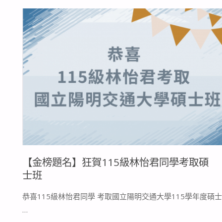
題
短
名】
片
狂
影
賀
展
115
「大
級
專
林
動
【金榜題名】狂賀115級林怡君同學考取碩
鈺
畫
士班
娟
組」
恭喜115級林怡君同學 考取國立陽明交通大學115學年度碩士
同
…
決