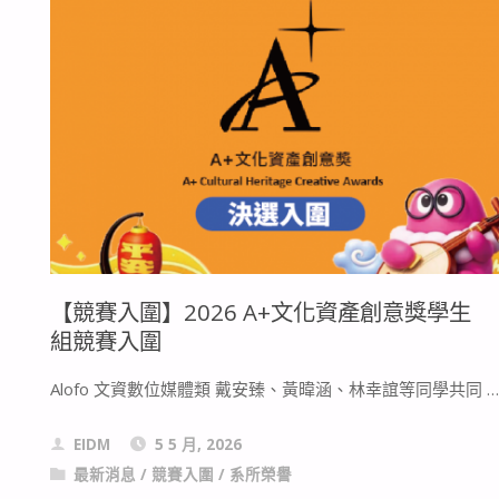
獎】
第
22
屆
技
專
【競賽入圍】2026 A+文化資產創意獎學生
校
組競賽入圍
院
Alofo 文資數位媒體類 戴安臻、黃暐涵、林幸誼等同學共同 …
電
EIDM
5 5 月, 2026
腦
最新消息
/
競賽入圍
/
系所榮譽