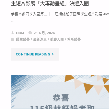
生短片影展「大專動畫組」決選入圍
意
恭喜本系同學入圍第二十一屆螺絲起子國際學生短片影展 Alo
獎
…
學
EIDM
21 4 月, 2026
師生榮譽
/
最新消息
/
競賽入圍
/
系所榮譽
生
組
"【競
CONTINUE READING
競
賽
賽
入
入
圍】
圍"
2026
第