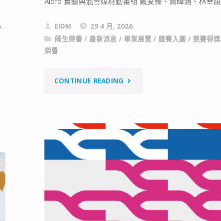
Alofo 實驗與混合媒材動畫組 戴安臻、黃暐涵、林幸誼
選
入
EIDM
29 4 月, 2026
f
師生榮譽
/
最新消息
/
畢業展覽
/
競賽入圍
/
競賽得獎
圍
榮譽
名
"【競
CONTINUE READING
單"
賽
入
圍】
2026
放
視