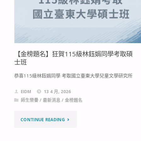
21
屆
螺
【金榜題名】狂賀115級林鈺娟同學考取碩
絲
士班
起
恭喜115級林鈺娟同學 考取國立臺東大學兒童文學研究所
子
EIDM
13 4 月, 2026
國
師生榮譽
/
最新消息
/
金榜題名
際
"【金
CONTINUE READING
學
榜
生