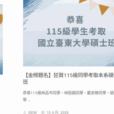
圍】
2026
青
春
設
計
【金榜題名】狂賀115級同學考取本系碩
節
班
初
恭喜115級林品岑同學、林鈺娟同學、戴安臻同學、
選
學 …
入
EIDM
13 4 月, 2026