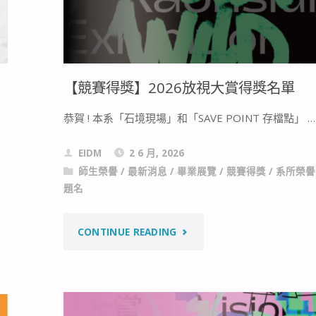
【競賽得獎】2026放視大賞得獎名單
恭賀 ! 本系「石境現場」和「SAVE POINT 存檔點」 …
EIDM
2 6 月, 2026
師生榮譽
/
最新消息
/
畢業展覽
/
競賽得獎
/
系所榮譽
題名
"【競
CONTINUE READING
賽
得