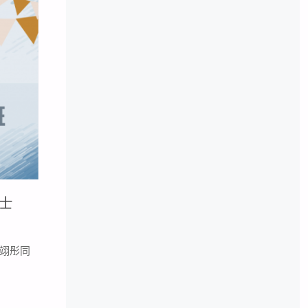
士
趙翊彤同