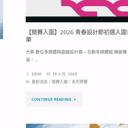
大
賞
【競賽入圍】2026 青春設計節初選入圍
複
單
選
大夢 數位多媒體與遊戲設計類—互動多媒體組 陳紫婕
入
涵、 …
圍
EIDM
16 4 月, 2026
最新消息
/
競賽入圍
/
系所榮譽
名
單"
"【競
CONTINUE READING
賽
入