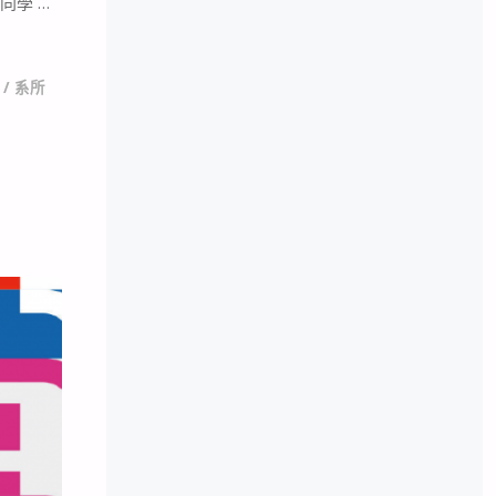
同學 …
/
系所