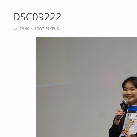
DSC09222
FULL
2560 × 1707
PIXELS
SIZE