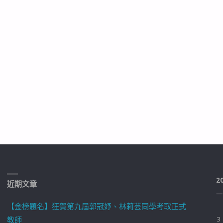
2
近期文章
一
【金榜題名】狂賀第九屆郭冠妤、林莉芸同學考取正式
教師
3