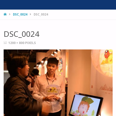
HOME
DSC_0024
DSC_0024
DSC_0024
FULL
1200 × 800
PIXELS
SIZE