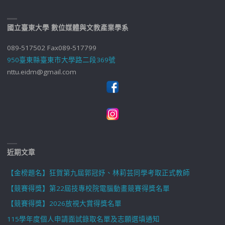
國立臺東大學 數位媒體與文教產業學系
089-517502 Fax089-517799
950臺東縣臺東市大學路二段369號
nttu.eidm@gmail.com
近期文章
【金榜題名】狂賀第九屆郭冠妤、林莉芸同學考取正式教師
【競賽得獎】第22屆技專校院電腦動畫競賽得獎名單
【競賽得獎】2026放視大賞得獎名單
115學年度個人申請面試錄取名單及志願選填通知