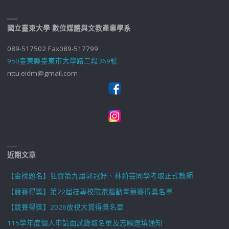
國立臺東大學 數位媒體與文教產業學系
089-517502 Fax089-517799
950臺東縣臺東市大學路二段369號
nttu.eidm@gmail.com
近期文章
【金榜題名】狂賀第九屆郭冠妤、林莉芸同學考取正式教師
【競賽得獎】第22屆技專校院電腦動畫競賽得獎名單
【競賽得獎】2026放視大賞得獎名單
115學年度個人申請面試錄取名單及志願選填通知