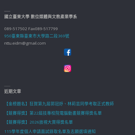
國立臺東大學 數位媒體與文教產業學系
089-517502 Fax089-517799
950臺東縣臺東市大學路二段369號
nttu.eidm@gmail.com
近期文章
【金榜題名】狂賀第九屆郭冠妤、林莉芸同學考取正式教師
【競賽得獎】第22屆技專校院電腦動畫競賽得獎名單
【競賽得獎】2026放視大賞得獎名單
115學年度個人申請面試錄取名單及志願選填通知