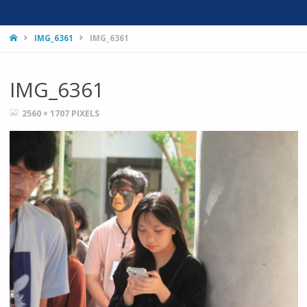
HOME
IMG_6361
IMG_6361
IMG_6361
FULL
2560 × 1707
PIXELS
SIZE