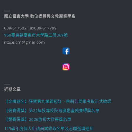
國立臺東大學 數位媒體與文教產業學系
089-517502 Fax089-517799
950臺東縣臺東市大學路二段369號
nttu.eidm@gmail.com
近期文章
【金榜題名】狂賀第九屆郭冠妤、林莉芸同學考取正式教師
【競賽得獎】第22屆技專校院電腦動畫競賽得獎名單
【競賽得獎】2026放視大賞得獎名單
115學年度個人申請面試錄取名單及志願選填通知