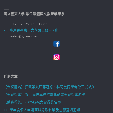
國立臺東大學 數位媒體與文教產業學系
089-517502 Fax089-517799
950臺東縣臺東市大學路二段369號
nttu.eidm@gmail.com
近期文章
【金榜題名】狂賀第九屆郭冠妤、林莉芸同學考取正式教師
【競賽得獎】第22屆技專校院電腦動畫競賽得獎名單
【競賽得獎】2026放視大賞得獎名單
115學年度個人申請面試錄取名單及志願選填通知